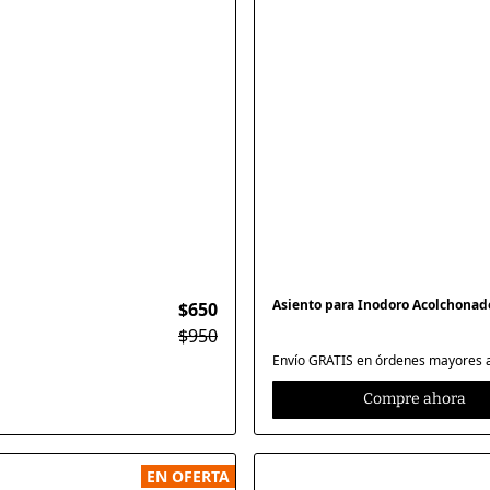
Asiento para Inodoro Acolchonado
$650
$950
Envío GRATIS en órdenes mayores a 
Compre ahora
EN OFERTA