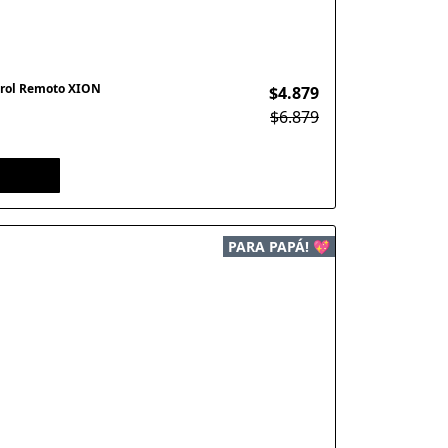
trol Remoto XION
$4.879
$6.879
PARA PAPÁ! 💖